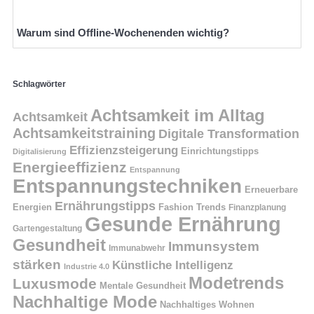
Warum sind Offline-Wochenenden wichtig?
Schlagwörter
Achtsamkeit im Alltag
Achtsamkeit
Achtsamkeitstraining
Digitale Transformation
Effizienzsteigerung
Einrichtungstipps
Digitalisierung
Energieeffizienz
Entspannung
Entspannungstechniken
Erneuerbare
Ernährungstipps
Energien
Fashion Trends
Finanzplanung
Gesunde Ernährung
Gartengestaltung
Gesundheit
Immunsystem
Immunabwehr
stärken
Künstliche Intelligenz
Industrie 4.0
Modetrends
Luxusmode
Mentale Gesundheit
Nachhaltige Mode
Nachhaltiges Wohnen