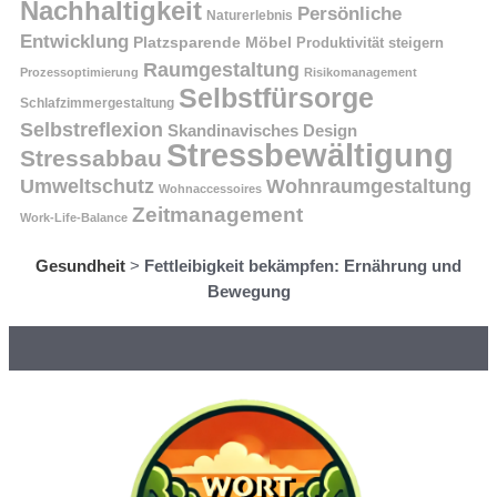
Nachhaltigkeit
Persönliche
Naturerlebnis
Entwicklung
Platzsparende Möbel
Produktivität steigern
Raumgestaltung
Prozessoptimierung
Risikomanagement
Selbstfürsorge
Schlafzimmergestaltung
Selbstreflexion
Skandinavisches Design
Stressbewältigung
Stressabbau
Umweltschutz
Wohnraumgestaltung
Wohnaccessoires
Zeitmanagement
Work-Life-Balance
Gesundheit
>
Fettleibigkeit bekämpfen: Ernährung und
Bewegung