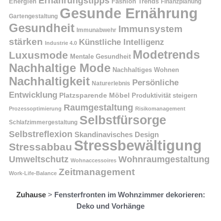
Ernährungstipps
Energien
Fashion Trends
Finanzplanung
Gesunde Ernährung
Gartengestaltung
Gesundheit
Immunsystem
Immunabwehr
stärken
Künstliche Intelligenz
Industrie 4.0
Modetrends
Luxusmode
Mentale Gesundheit
Nachhaltige Mode
Nachhaltiges Wohnen
Nachhaltigkeit
Persönliche
Naturerlebnis
Entwicklung
Platzsparende Möbel
Produktivität steigern
Raumgestaltung
Prozessoptimierung
Risikomanagement
Selbstfürsorge
Schlafzimmergestaltung
Selbstreflexion
Skandinavisches Design
Stressbewältigung
Stressabbau
Umweltschutz
Wohnraumgestaltung
Wohnaccessoires
Zeitmanagement
Work-Life-Balance
Zuhause
>
Fensterfronten im Wohnzimmer dekorieren:
Deko und Vorhänge