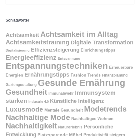
Schlagwörter
Achtsamkeit im Alltag
Achtsamkeit
Achtsamkeitstraining
Digitale Transformation
Effizienzsteigerung
Einrichtungstipps
Digitalisierung
Energieeffizienz
Entspannung
Entspannungstechniken
Erneuerbare
Ernährungstipps
Energien
Fashion Trends
Finanzplanung
Gesunde Ernährung
Gartengestaltung
Gesundheit
Immunsystem
Immunabwehr
stärken
Künstliche Intelligenz
Industrie 4.0
Modetrends
Luxusmode
Mentale Gesundheit
Nachhaltige Mode
Nachhaltiges Wohnen
Nachhaltigkeit
Persönliche
Naturerlebnis
Entwicklung
Platzsparende Möbel
Produktivität steigern