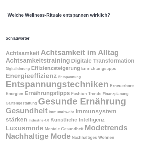
Welche Wellness-Rituale entspannen wirklich?
Schlagwörter
Achtsamkeit im Alltag
Achtsamkeit
Achtsamkeitstraining
Digitale Transformation
Effizienzsteigerung
Einrichtungstipps
Digitalisierung
Energieeffizienz
Entspannung
Entspannungstechniken
Erneuerbare
Ernährungstipps
Energien
Fashion Trends
Finanzplanung
Gesunde Ernährung
Gartengestaltung
Gesundheit
Immunsystem
Immunabwehr
stärken
Künstliche Intelligenz
Industrie 4.0
Modetrends
Luxusmode
Mentale Gesundheit
Nachhaltige Mode
Nachhaltiges Wohnen