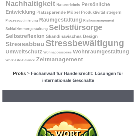
Nachhaltigkeit
Persönliche
Naturerlebnis
Entwicklung
Platzsparende Möbel
Produktivität steigern
Raumgestaltung
Prozessoptimierung
Risikomanagement
Selbstfürsorge
Schlafzimmergestaltung
Selbstreflexion
Skandinavisches Design
Stressbewältigung
Stressabbau
Umweltschutz
Wohnraumgestaltung
Wohnaccessoires
Zeitmanagement
Work-Life-Balance
Profis
>
Fachanwalt für Handelsrecht: Lösungen für
internationale Geschäfte