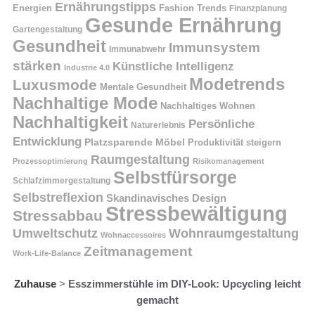
Ernährungstipps
Energien
Fashion Trends
Finanzplanung
Gesunde Ernährung
Gartengestaltung
Gesundheit
Immunsystem
Immunabwehr
stärken
Künstliche Intelligenz
Industrie 4.0
Modetrends
Luxusmode
Mentale Gesundheit
Nachhaltige Mode
Nachhaltiges Wohnen
Nachhaltigkeit
Persönliche
Naturerlebnis
Entwicklung
Platzsparende Möbel
Produktivität steigern
Raumgestaltung
Prozessoptimierung
Risikomanagement
Selbstfürsorge
Schlafzimmergestaltung
Selbstreflexion
Skandinavisches Design
Stressbewältigung
Stressabbau
Umweltschutz
Wohnraumgestaltung
Wohnaccessoires
Zeitmanagement
Work-Life-Balance
Zuhause
>
Esszimmerstühle im DIY-Look: Upcycling leicht
gemacht