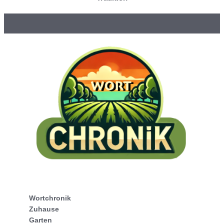
Wortchronik
Zuhause
Garten