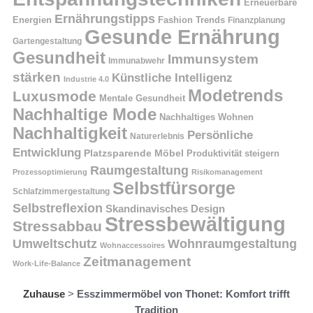
Erneuerbare
Ernährungstipps
Energien
Fashion Trends
Finanzplanung
Gesunde Ernährung
Gartengestaltung
Gesundheit
Immunsystem
Immunabwehr
stärken
Künstliche Intelligenz
Industrie 4.0
Modetrends
Luxusmode
Mentale Gesundheit
Nachhaltige Mode
Nachhaltiges Wohnen
Nachhaltigkeit
Persönliche
Naturerlebnis
Entwicklung
Platzsparende Möbel
Produktivität steigern
Raumgestaltung
Prozessoptimierung
Risikomanagement
Selbstfürsorge
Schlafzimmergestaltung
Selbstreflexion
Skandinavisches Design
Stressbewältigung
Stressabbau
Umweltschutz
Wohnraumgestaltung
Wohnaccessoires
Zeitmanagement
Work-Life-Balance
Zuhause
>
Esszimmermöbel von Thonet: Komfort trifft
Tradition