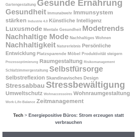
Gesunde Ernährung
Gartengestaltung
Gesundheit
Immunsystem
Immunabwehr
stärken
Künstliche Intelligenz
Industrie 4.0
Modetrends
Luxusmode
Mentale Gesundheit
Nachhaltige Mode
Nachhaltiges Wohnen
Nachhaltigkeit
Persönliche
Naturerlebnis
Entwicklung
Platzsparende Möbel
Produktivität steigern
Raumgestaltung
Prozessoptimierung
Risikomanagement
Selbstfürsorge
Schlafzimmergestaltung
Selbstreflexion
Skandinavisches Design
Stressbewältigung
Stressabbau
Umweltschutz
Wohnraumgestaltung
Wohnaccessoires
Zeitmanagement
Work-Life-Balance
Tech
>
Energiepositive Büros: Strom erzeugen statt
verbrauchen