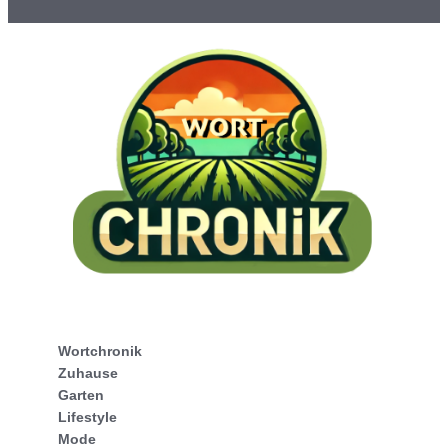
Wortchronik
Zuhause
Garten
Lifestyle
Mode