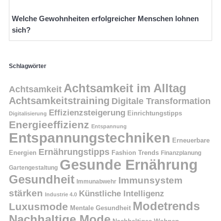
Welche Gewohnheiten erfolgreicher Menschen lohnen
sich?
Schlagwörter
Achtsamkeit im Alltag
Achtsamkeit
Achtsamkeitstraining
Digitale Transformation
Effizienzsteigerung
Einrichtungstipps
Digitalisierung
Energieeffizienz
Entspannung
Entspannungstechniken
Erneuerbare
Ernährungstipps
Energien
Fashion Trends
Finanzplanung
Gesunde Ernährung
Gartengestaltung
Gesundheit
Immunsystem
Immunabwehr
stärken
Künstliche Intelligenz
Industrie 4.0
Modetrends
Luxusmode
Mentale Gesundheit
Nachhaltige Mode