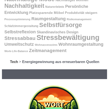
Nachhaltiges Wohnen
Nachhaltigkeit
Persönliche
Naturerlebnis
Entwicklung
Platzsparende Möbel
Produktivität steigern
Raumgestaltung
Prozessoptimierung
Risikomanagement
Selbstfürsorge
Schlafzimmergestaltung
Selbstreflexion
Skandinavisches Design
Stressbewältigung
Stressabbau
Umweltschutz
Wohnraumgestaltung
Wohnaccessoires
Zeitmanagement
Work-Life-Balance
Tech
>
Energiegewinnung aus erneuerbaren Quellen