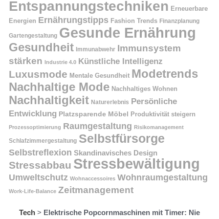
Entspannungstechniken
Erneuerbare
Ernährungstipps
Energien
Fashion Trends
Finanzplanung
Gesunde Ernährung
Gartengestaltung
Gesundheit
Immunsystem
Immunabwehr
stärken
Künstliche Intelligenz
Industrie 4.0
Modetrends
Luxusmode
Mentale Gesundheit
Nachhaltige Mode
Nachhaltiges Wohnen
Nachhaltigkeit
Persönliche
Naturerlebnis
Entwicklung
Platzsparende Möbel
Produktivität steigern
Raumgestaltung
Prozessoptimierung
Risikomanagement
Selbstfürsorge
Schlafzimmergestaltung
Selbstreflexion
Skandinavisches Design
Stressbewältigung
Stressabbau
Umweltschutz
Wohnraumgestaltung
Wohnaccessoires
Zeitmanagement
Work-Life-Balance
Tech
>
Elektrische Popcornmaschinen mit Timer: Nie