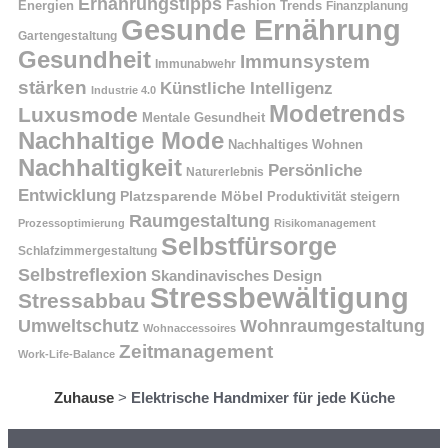
Ernährungstipps
Energien
Fashion Trends
Finanzplanung
Gesunde Ernährung
Gartengestaltung
Gesundheit
Immunsystem
Immunabwehr
stärken
Künstliche Intelligenz
Industrie 4.0
Modetrends
Luxusmode
Mentale Gesundheit
Nachhaltige Mode
Nachhaltiges Wohnen
Nachhaltigkeit
Persönliche
Naturerlebnis
Entwicklung
Platzsparende Möbel
Produktivität steigern
Raumgestaltung
Prozessoptimierung
Risikomanagement
Selbstfürsorge
Schlafzimmergestaltung
Selbstreflexion
Skandinavisches Design
Stressbewältigung
Stressabbau
Umweltschutz
Wohnraumgestaltung
Wohnaccessoires
Zeitmanagement
Work-Life-Balance
Zuhause
>
Elektrische Handmixer für jede Küche