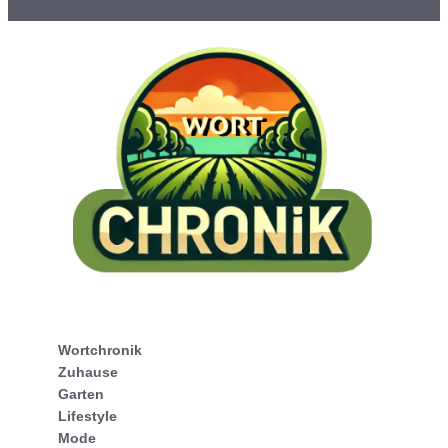
Wortchronik
Zuhause
Garten
Lifestyle
Mode