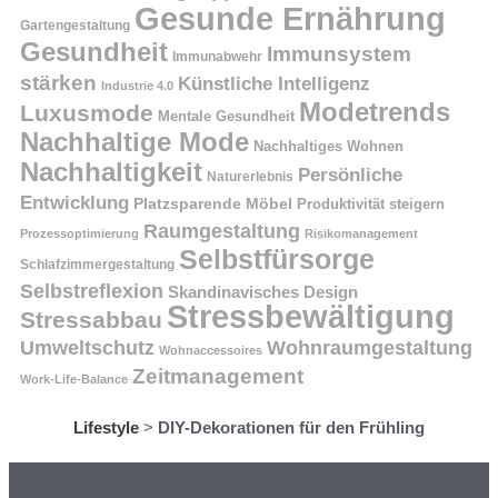
Gesunde Ernährung
Gartengestaltung
Gesundheit
Immunsystem
Immunabwehr
stärken
Künstliche Intelligenz
Industrie 4.0
Modetrends
Luxusmode
Mentale Gesundheit
Nachhaltige Mode
Nachhaltiges Wohnen
Nachhaltigkeit
Persönliche
Naturerlebnis
Entwicklung
Platzsparende Möbel
Produktivität steigern
Raumgestaltung
Prozessoptimierung
Risikomanagement
Selbstfürsorge
Schlafzimmergestaltung
Selbstreflexion
Skandinavisches Design
Stressbewältigung
Stressabbau
Umweltschutz
Wohnraumgestaltung
Wohnaccessoires
Zeitmanagement
Work-Life-Balance
Lifestyle
>
DIY-Dekorationen für den Frühling