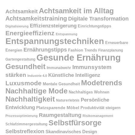
Achtsamkeit im Alltag
Achtsamkeit
Achtsamkeitstraining
Digitale Transformation
Effizienzsteigerung
Einrichtungstipps
Digitalisierung
Energieeffizienz
Entspannung
Entspannungstechniken
Erneuerbare
Ernährungstipps
Energien
Fashion Trends
Finanzplanung
Gesunde Ernährung
Gartengestaltung
Gesundheit
Immunsystem
Immunabwehr
stärken
Künstliche Intelligenz
Industrie 4.0
Modetrends
Luxusmode
Mentale Gesundheit
Nachhaltige Mode
Nachhaltiges Wohnen
Nachhaltigkeit
Persönliche
Naturerlebnis
Entwicklung
Platzsparende Möbel
Produktivität steigern
Raumgestaltung
Prozessoptimierung
Risikomanagement
Selbstfürsorge
Schlafzimmergestaltung
Selbstreflexion
Skandinavisches Design