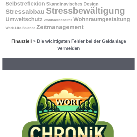
Selbstreflexion
Skandinavisches Design
Stressbewältigung
Stressabbau
Umweltschutz
Wohnraumgestaltung
Wohnaccessoires
Zeitmanagement
Work-Life-Balance
Finanziell
>
Die wichtigsten Fehler bei der Geldanlage
vermeiden