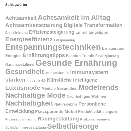
Schlagwörter
Achtsamkeit im Alltag
Achtsamkeit
Achtsamkeitstraining
Digitale Transformation
Effizienzsteigerung
Einrichtungstipps
Digitalisierung
Energieeffizienz
Entspannung
Entspannungstechniken
Erneuerbare
Ernährungstipps
Energien
Fashion Trends
Finanzplanung
Gesunde Ernährung
Gartengestaltung
Gesundheit
Immunsystem
Immunabwehr
stärken
Künstliche Intelligenz
Industrie 4.0
Modetrends
Luxusmode
Mentale Gesundheit
Nachhaltige Mode
Nachhaltiges Wohnen
Nachhaltigkeit
Persönliche
Naturerlebnis
Entwicklung
Platzsparende Möbel
Produktivität steigern
Raumgestaltung
Prozessoptimierung
Risikomanagement
Selbstfürsorge
Schlafzimmergestaltung