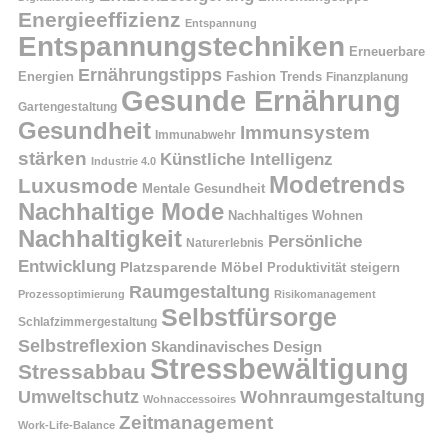
Energieeffizienz
Entspannung
Entspannungstechniken
Erneuerbare
Ernährungstipps
Energien
Fashion Trends
Finanzplanung
Gesunde Ernährung
Gartengestaltung
Gesundheit
Immunsystem
Immunabwehr
stärken
Künstliche Intelligenz
Industrie 4.0
Modetrends
Luxusmode
Mentale Gesundheit
Nachhaltige Mode
Nachhaltiges Wohnen
Nachhaltigkeit
Persönliche
Naturerlebnis
Entwicklung
Platzsparende Möbel
Produktivität steigern
Raumgestaltung
Prozessoptimierung
Risikomanagement
Selbstfürsorge
Schlafzimmergestaltung
Selbstreflexion
Skandinavisches Design
Stressbewältigung
Stressabbau
Umweltschutz
Wohnraumgestaltung
Wohnaccessoires
Zeitmanagement
Work-Life-Balance