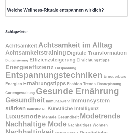
Welche Wellness-Rituale entspannen wirklich?
Schlagwörter
Achtsamkeit im Alltag
Achtsamkeit
Achtsamkeitstraining
Digitale Transformation
Effizienzsteigerung
Einrichtungstipps
Digitalisierung
Energieeffizienz
Entspannung
Entspannungstechniken
Erneuerbare
Ernährungstipps
Energien
Fashion Trends
Finanzplanung
Gesunde Ernährung
Gartengestaltung
Gesundheit
Immunsystem
Immunabwehr
stärken
Künstliche Intelligenz
Industrie 4.0
Modetrends
Luxusmode
Mentale Gesundheit
Nachhaltige Mode
Nachhaltiges Wohnen
Nachhaltigkeit
Persönliche