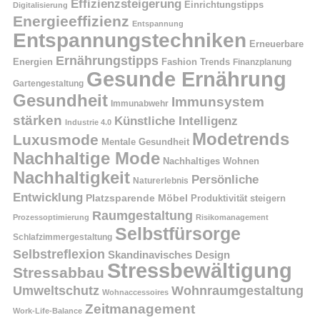
Effizienzsteigerung
Einrichtungstipps
Digitalisierung
Energieeffizienz
Entspannung
Entspannungstechniken
Erneuerbare
Ernährungstipps
Energien
Fashion Trends
Finanzplanung
Gesunde Ernährung
Gartengestaltung
Gesundheit
Immunsystem
Immunabwehr
stärken
Künstliche Intelligenz
Industrie 4.0
Modetrends
Luxusmode
Mentale Gesundheit
Nachhaltige Mode
Nachhaltiges Wohnen
Nachhaltigkeit
Persönliche
Naturerlebnis
Entwicklung
Platzsparende Möbel
Produktivität steigern
Raumgestaltung
Prozessoptimierung
Risikomanagement
Selbstfürsorge
Schlafzimmergestaltung
Selbstreflexion
Skandinavisches Design
Stressbewältigung
Stressabbau
Umweltschutz
Wohnraumgestaltung
Wohnaccessoires
Zeitmanagement
Work-Life-Balance