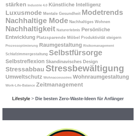
stärken
Künstliche Intelligenz
Industrie 4.0
Modetrends
Luxusmode
Mentale Gesundheit
Nachhaltige Mode
Nachhaltiges Wohnen
Nachhaltigkeit
Persönliche
Naturerlebnis
Entwicklung
Platzsparende Möbel
Produktivität steigern
Raumgestaltung
Prozessoptimierung
Risikomanagement
Selbstfürsorge
Schlafzimmergestaltung
Selbstreflexion
Skandinavisches Design
Stressbewältigung
Stressabbau
Umweltschutz
Wohnraumgestaltung
Wohnaccessoires
Zeitmanagement
Work-Life-Balance
Lifestyle
>
Die besten Zero-Waste-Ideen für Anfänger