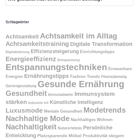
Schlagwörter
Achtsamkeit im Alltag
Achtsamkeit
Achtsamkeitstraining
Digitale Transformation
Effizienzsteigerung
Einrichtungstipps
Digitalisierung
Energieeffizienz
Entspannung
Entspannungstechniken
Erneuerbare
Ernährungstipps
Energien
Fashion Trends
Finanzplanung
Gesunde Ernährung
Gartengestaltung
Gesundheit
Immunsystem
Immunabwehr
stärken
Künstliche Intelligenz
Industrie 4.0
Modetrends
Luxusmode
Mentale Gesundheit
Nachhaltige Mode
Nachhaltiges Wohnen
Nachhaltigkeit
Persönliche
Naturerlebnis
Entwicklung
Platzsparende Möbel
Produktivität steigern