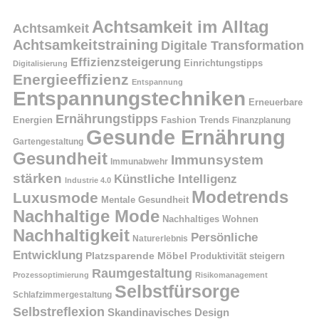
Achtsamkeit im Alltag
Achtsamkeit
Achtsamkeitstraining
Digitale Transformation
Effizienzsteigerung
Einrichtungstipps
Digitalisierung
Energieeffizienz
Entspannung
Entspannungstechniken
Erneuerbare
Ernährungstipps
Energien
Fashion Trends
Finanzplanung
Gesunde Ernährung
Gartengestaltung
Gesundheit
Immunsystem
Immunabwehr
stärken
Künstliche Intelligenz
Industrie 4.0
Modetrends
Luxusmode
Mentale Gesundheit
Nachhaltige Mode
Nachhaltiges Wohnen
Nachhaltigkeit
Persönliche
Naturerlebnis
Entwicklung
Platzsparende Möbel
Produktivität steigern
Raumgestaltung
Prozessoptimierung
Risikomanagement
Selbstfürsorge
Schlafzimmergestaltung
Selbstreflexion
Skandinavisches Design