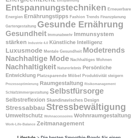
Entspannung
Entspannungstechniken
Erneuerbare
Ernährungstipps
Energien
Fashion Trends
Finanzplanung
Gesunde Ernährung
Gartengestaltung
Gesundheit
Immunsystem
Immunabwehr
stärken
Künstliche Intelligenz
Industrie 4.0
Modetrends
Luxusmode
Mentale Gesundheit
Nachhaltige Mode
Nachhaltiges Wohnen
Nachhaltigkeit
Persönliche
Naturerlebnis
Entwicklung
Platzsparende Möbel
Produktivität steigern
Raumgestaltung
Prozessoptimierung
Risikomanagement
Selbstfürsorge
Schlafzimmergestaltung
Selbstreflexion
Skandinavisches Design
Stressbewältigung
Stressabbau
Umweltschutz
Wohnraumgestaltung
Wohnaccessoires
Zeitmanagement
Work-Life-Balance
Lifestyle
>
Die besten Smoothie-Bowls für einen