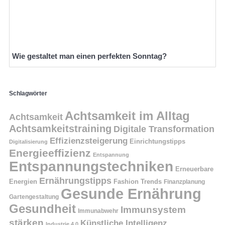
Wie gestaltet man einen perfekten Sonntag?
Schlagwörter
Achtsamkeit im Alltag
Achtsamkeit
Achtsamkeitstraining
Digitale Transformation
Effizienzsteigerung
Einrichtungstipps
Digitalisierung
Energieeffizienz
Entspannung
Entspannungstechniken
Erneuerbare
Ernährungstipps
Energien
Fashion Trends
Finanzplanung
Gesunde Ernährung
Gartengestaltung
Gesundheit
Immunsystem
Immunabwehr
stärken
Künstliche Intelligenz
Industrie 4.0