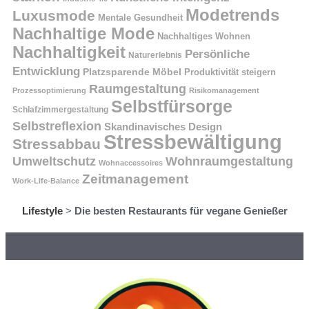
Modetrends
Luxusmode
Mentale Gesundheit
Nachhaltige Mode
Nachhaltiges Wohnen
Nachhaltigkeit
Persönliche
Naturerlebnis
Entwicklung
Platzsparende Möbel
Produktivität steigern
Raumgestaltung
Prozessoptimierung
Risikomanagement
Selbstfürsorge
Schlafzimmergestaltung
Selbstreflexion
Skandinavisches Design
Stressbewältigung
Stressabbau
Umweltschutz
Wohnraumgestaltung
Wohnaccessoires
Zeitmanagement
Work-Life-Balance
Lifestyle
>
Die besten Restaurants für vegane Genießer