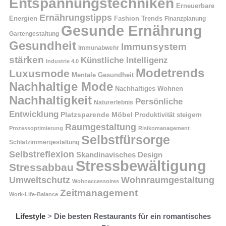
Entspannungstechniken
Erneuerbare
Ernährungstipps
Energien
Fashion Trends
Finanzplanung
Gesunde Ernährung
Gartengestaltung
Gesundheit
Immunsystem
Immunabwehr
stärken
Künstliche Intelligenz
Industrie 4.0
Modetrends
Luxusmode
Mentale Gesundheit
Nachhaltige Mode
Nachhaltiges Wohnen
Nachhaltigkeit
Persönliche
Naturerlebnis
Entwicklung
Platzsparende Möbel
Produktivität steigern
Raumgestaltung
Prozessoptimierung
Risikomanagement
Selbstfürsorge
Schlafzimmergestaltung
Selbstreflexion
Skandinavisches Design
Stressbewältigung
Stressabbau
Umweltschutz
Wohnraumgestaltung
Wohnaccessoires
Zeitmanagement
Work-Life-Balance
Lifestyle
>
Die besten Restaurants für ein romantisches