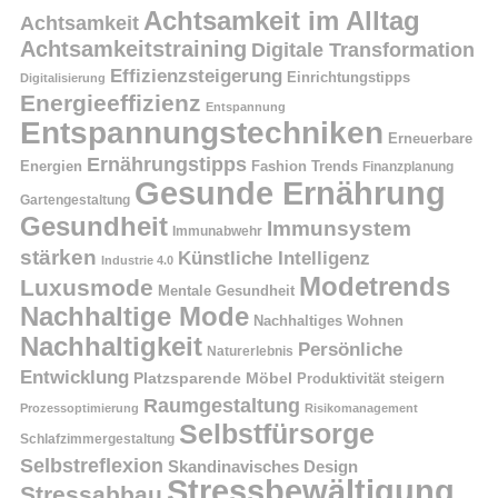
Achtsamkeit im Alltag
Achtsamkeit
Achtsamkeitstraining
Digitale Transformation
Effizienzsteigerung
Einrichtungstipps
Digitalisierung
Energieeffizienz
Entspannung
Entspannungstechniken
Erneuerbare
Ernährungstipps
Energien
Fashion Trends
Finanzplanung
Gesunde Ernährung
Gartengestaltung
Gesundheit
Immunsystem
Immunabwehr
stärken
Künstliche Intelligenz
Industrie 4.0
Modetrends
Luxusmode
Mentale Gesundheit
Nachhaltige Mode
Nachhaltiges Wohnen
Nachhaltigkeit
Persönliche
Naturerlebnis
Entwicklung
Platzsparende Möbel
Produktivität steigern
Raumgestaltung
Prozessoptimierung
Risikomanagement
Selbstfürsorge
Schlafzimmergestaltung
Selbstreflexion
Skandinavisches Design
Stressbewältigung
Stressabbau