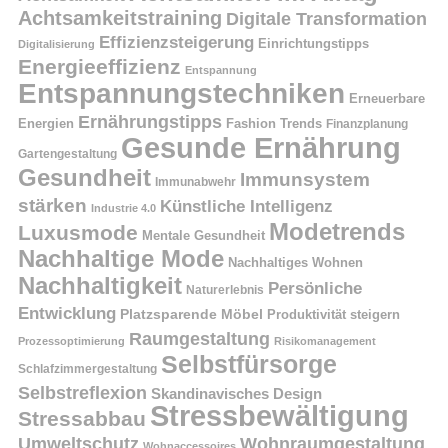
Achtsamkeitstraining
Digitale Transformation
Effizienzsteigerung
Einrichtungstipps
Digitalisierung
Energieeffizienz
Entspannung
Entspannungstechniken
Erneuerbare
Ernährungstipps
Energien
Fashion Trends
Finanzplanung
Gesunde Ernährung
Gartengestaltung
Gesundheit
Immunsystem
Immunabwehr
stärken
Künstliche Intelligenz
Industrie 4.0
Modetrends
Luxusmode
Mentale Gesundheit
Nachhaltige Mode
Nachhaltiges Wohnen
Nachhaltigkeit
Persönliche
Naturerlebnis
Entwicklung
Platzsparende Möbel
Produktivität steigern
Raumgestaltung
Prozessoptimierung
Risikomanagement
Selbstfürsorge
Schlafzimmergestaltung
Selbstreflexion
Skandinavisches Design
Stressbewältigung
Stressabbau
Umweltschutz
Wohnraumgestaltung
Wohnaccessoires