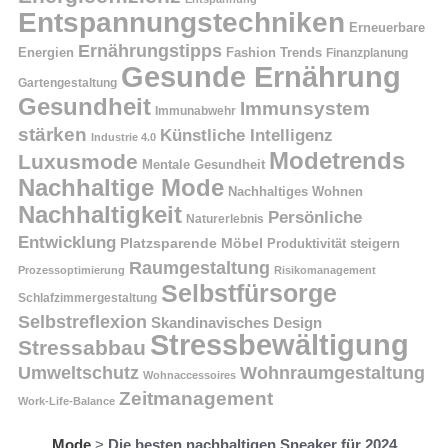
Entspannungstechniken
Erneuerbare
Ernährungstipps
Energien
Fashion Trends
Finanzplanung
Gesunde Ernährung
Gartengestaltung
Gesundheit
Immunsystem
Immunabwehr
stärken
Künstliche Intelligenz
Industrie 4.0
Modetrends
Luxusmode
Mentale Gesundheit
Nachhaltige Mode
Nachhaltiges Wohnen
Nachhaltigkeit
Persönliche
Naturerlebnis
Entwicklung
Platzsparende Möbel
Produktivität steigern
Raumgestaltung
Prozessoptimierung
Risikomanagement
Selbstfürsorge
Schlafzimmergestaltung
Selbstreflexion
Skandinavisches Design
Stressbewältigung
Stressabbau
Umweltschutz
Wohnraumgestaltung
Wohnaccessoires
Zeitmanagement
Work-Life-Balance
Mode
>
Die besten nachhaltigen Sneaker für 2024