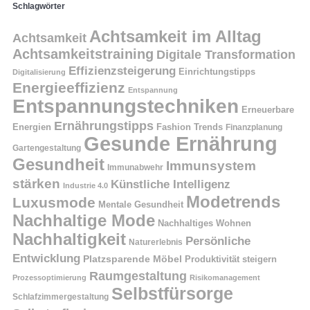
Schlagwörter
Achtsamkeit im Alltag
Achtsamkeit
Achtsamkeitstraining
Digitale Transformation
Effizienzsteigerung
Einrichtungstipps
Digitalisierung
Energieeffizienz
Entspannung
Entspannungstechniken
Erneuerbare
Ernährungstipps
Energien
Fashion Trends
Finanzplanung
Gesunde Ernährung
Gartengestaltung
Gesundheit
Immunsystem
Immunabwehr
stärken
Künstliche Intelligenz
Industrie 4.0
Modetrends
Luxusmode
Mentale Gesundheit
Nachhaltige Mode
Nachhaltiges Wohnen
Nachhaltigkeit
Persönliche
Naturerlebnis
Entwicklung
Platzsparende Möbel
Produktivität steigern
Raumgestaltung
Prozessoptimierung
Risikomanagement
Selbstfürsorge
Schlafzimmergestaltung