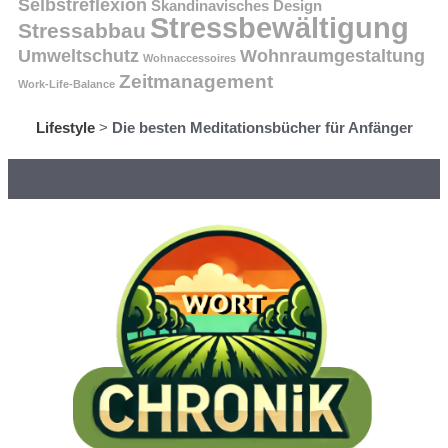
Selbstreflexion
Skandinavisches Design
Stressbewältigung
Stressabbau
Umweltschutz
Wohnraumgestaltung
Wohnaccessoires
Zeitmanagement
Work-Life-Balance
Lifestyle
>
Die besten Meditationsbücher für Anfänger