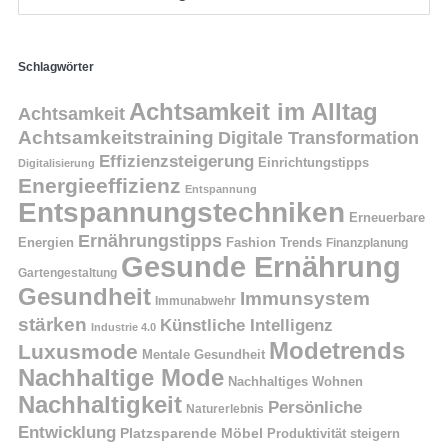
Schlagwörter
Achtsamkeit im Alltag
Achtsamkeit
Achtsamkeitstraining
Digitale Transformation
Effizienzsteigerung
Einrichtungstipps
Digitalisierung
Energieeffizienz
Entspannung
Entspannungstechniken
Erneuerbare
Ernährungstipps
Energien
Fashion Trends
Finanzplanung
Gesunde Ernährung
Gartengestaltung
Gesundheit
Immunsystem
Immunabwehr
stärken
Künstliche Intelligenz
Industrie 4.0
Modetrends
Luxusmode
Mentale Gesundheit
Nachhaltige Mode
Nachhaltiges Wohnen
Nachhaltigkeit
Persönliche
Naturerlebnis
Entwicklung
Platzsparende Möbel
Produktivität steigern