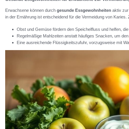
Erwachsene können durch
gesunde Essgewohnheiten
aktiv zur
in der Ernährung ist entscheidend für die Vermeidung von Karies.
Obst und Gemüse fördern den Speichelfluss und helfen, die
Regelmäßige Mahlzeiten anstatt häufiges Snacken, um den
Eine ausreichende Flüssigkeitszufuhr, vorzugsweise mit Wa