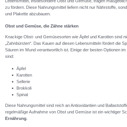
Lebensmittel, insbesondere Obst und Gemüse, tragen maßgeblich 
zu fördern. Diese Nahrungsmittel liefern nicht nur Nährstoffe, so
und Plakette abzubauen.
Obst und Gemüse, die Zähne stärken
Knackige Obst- und Gemüsesorten wie Äpfel und Karotten sind nich
„Zahnbürsten“. Das Kauen auf diesen Lebensmitteln fördert die Spe
Säuren im Mund verantwortlich ist. Einige der besten Optionen i
sind:
Äpfel
Karotten
Sellerie
Brokkoli
Spinat
Diese Nahrungsmittel sind reich an Antioxidantien und Ballaststof
regelmäßige Aufnahme von Obst und Gemüse ist ein wichtiger Sch
Ernährung
.