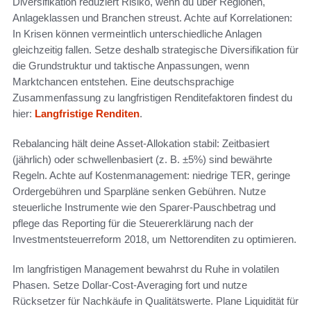
Diversifikation reduziert Risiko, wenn du über Regionen,
Anlageklassen und Branchen streust. Achte auf Korrelationen:
In Krisen können vermeintlich unterschiedliche Anlagen
gleichzeitig fallen. Setze deshalb strategische Diversifikation für
die Grundstruktur und taktische Anpassungen, wenn
Marktchancen entstehen. Eine deutschsprachige
Zusammenfassung zu langfristigen Renditefaktoren findest du
hier:
Langfristige Renditen
.
Rebalancing hält deine Asset-Allokation stabil: Zeitbasiert
(jährlich) oder schwellenbasiert (z. B. ±5%) sind bewährte
Regeln. Achte auf Kostenmanagement: niedrige TER, geringe
Ordergebühren und Sparpläne senken Gebühren. Nutze
steuerliche Instrumente wie den Sparer-Pauschbetrag und
pflege das Reporting für die Steuererklärung nach der
Investmentsteuerreform 2018, um Nettorenditen zu optimieren.
Im langfristigen Management bewahrst du Ruhe in volatilen
Phasen. Setze Dollar-Cost-Averaging fort und nutze
Rücksetzer für Nachkäufe in Qualitätswerte. Plane Liquidität für