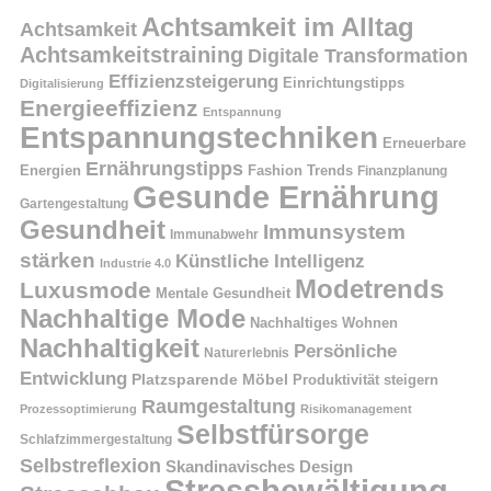
Achtsamkeit im Alltag
Achtsamkeit
Achtsamkeitstraining
Digitale Transformation
Effizienzsteigerung
Einrichtungstipps
Digitalisierung
Energieeffizienz
Entspannung
Entspannungstechniken
Erneuerbare
Ernährungstipps
Energien
Fashion Trends
Finanzplanung
Gesunde Ernährung
Gartengestaltung
Gesundheit
Immunsystem
Immunabwehr
stärken
Künstliche Intelligenz
Industrie 4.0
Modetrends
Luxusmode
Mentale Gesundheit
Nachhaltige Mode
Nachhaltiges Wohnen
Nachhaltigkeit
Persönliche
Naturerlebnis
Entwicklung
Platzsparende Möbel
Produktivität steigern
Raumgestaltung
Prozessoptimierung
Risikomanagement
Selbstfürsorge
Schlafzimmergestaltung
Selbstreflexion
Skandinavisches Design
Stressbewältigung