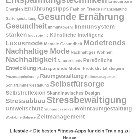
Erneuerbare
Ernährungstipps
Energien
Fashion Trends
Finanzplanung
Gesunde Ernährung
Gartengestaltung
Gesundheit
Immunsystem
Immunabwehr
stärken
Künstliche Intelligenz
Industrie 4.0
Modetrends
Luxusmode
Mentale Gesundheit
Nachhaltige Mode
Nachhaltiges Wohnen
Nachhaltigkeit
Persönliche
Naturerlebnis
Entwicklung
Platzsparende Möbel
Produktivität steigern
Raumgestaltung
Prozessoptimierung
Risikomanagement
Selbstfürsorge
Schlafzimmergestaltung
Selbstreflexion
Skandinavisches Design
Stressbewältigung
Stressabbau
Umweltschutz
Wohnraumgestaltung
Wohnaccessoires
Zeitmanagement
Work-Life-Balance
Lifestyle
>
Die besten Fitness-Apps für dein Training zu
Hause