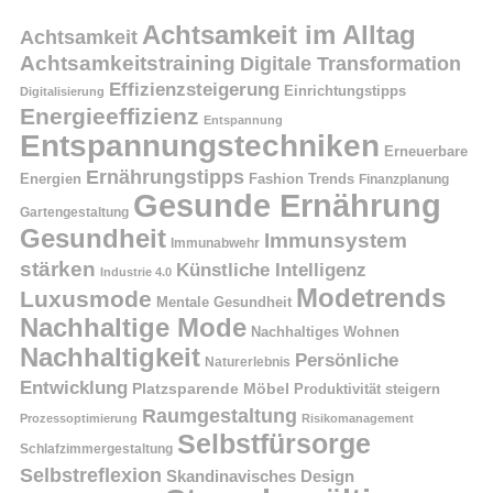
Achtsamkeit im Alltag
Achtsamkeit
Achtsamkeitstraining
Digitale Transformation
Effizienzsteigerung
Einrichtungstipps
Digitalisierung
Energieeffizienz
Entspannung
Entspannungstechniken
Erneuerbare
Ernährungstipps
Energien
Fashion Trends
Finanzplanung
Gesunde Ernährung
Gartengestaltung
Gesundheit
Immunsystem
Immunabwehr
stärken
Künstliche Intelligenz
Industrie 4.0
Modetrends
Luxusmode
Mentale Gesundheit
Nachhaltige Mode
Nachhaltiges Wohnen
Nachhaltigkeit
Persönliche
Naturerlebnis
Entwicklung
Platzsparende Möbel
Produktivität steigern
Raumgestaltung
Prozessoptimierung
Risikomanagement
Selbstfürsorge
Schlafzimmergestaltung
Selbstreflexion
Skandinavisches Design