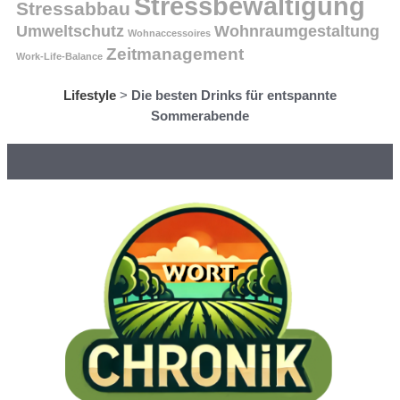
Stressbewältigung
Stressabbau
Umweltschutz
Wohnraumgestaltung
Wohnaccessoires
Zeitmanagement
Work-Life-Balance
Lifestyle
>
Die besten Drinks für entspannte
Sommerabende