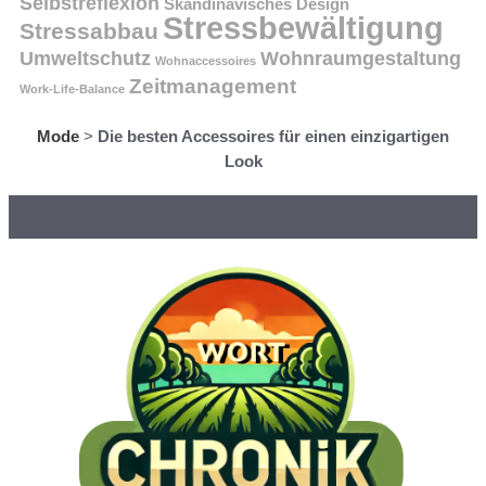
Selbstreflexion
Skandinavisches Design
Stressbewältigung
Stressabbau
Umweltschutz
Wohnraumgestaltung
Wohnaccessoires
Zeitmanagement
Work-Life-Balance
Mode
>
Die besten Accessoires für einen einzigartigen
Look