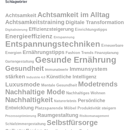
Schlagwörter
Achtsamkeit im Alltag
Achtsamkeit
Achtsamkeitstraining
Digitale Transformation
Effizienzsteigerung
Einrichtungstipps
Digitalisierung
Energieeffizienz
Entspannung
Entspannungstechniken
Erneuerbare
Ernährungstipps
Energien
Fashion Trends
Finanzplanung
Gesunde Ernährung
Gartengestaltung
Gesundheit
Immunsystem
Immunabwehr
stärken
Künstliche Intelligenz
Industrie 4.0
Modetrends
Luxusmode
Mentale Gesundheit
Nachhaltige Mode
Nachhaltiges Wohnen
Nachhaltigkeit
Persönliche
Naturerlebnis
Entwicklung
Platzsparende Möbel
Produktivität steigern
Raumgestaltung
Prozessoptimierung
Risikomanagement
Selbstfürsorge
Schlafzimmergestaltung