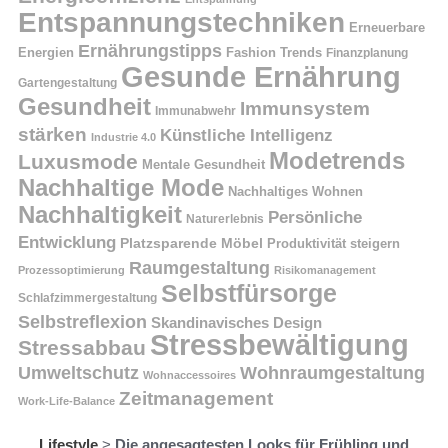
Entspannungstechniken
Erneuerbare
Ernährungstipps
Energien
Fashion Trends
Finanzplanung
Gesunde Ernährung
Gartengestaltung
Gesundheit
Immunsystem
Immunabwehr
stärken
Künstliche Intelligenz
Industrie 4.0
Modetrends
Luxusmode
Mentale Gesundheit
Nachhaltige Mode
Nachhaltiges Wohnen
Nachhaltigkeit
Persönliche
Naturerlebnis
Entwicklung
Platzsparende Möbel
Produktivität steigern
Raumgestaltung
Prozessoptimierung
Risikomanagement
Selbstfürsorge
Schlafzimmergestaltung
Selbstreflexion
Skandinavisches Design
Stressbewältigung
Stressabbau
Umweltschutz
Wohnraumgestaltung
Wohnaccessoires
Zeitmanagement
Work-Life-Balance
Lifestyle
>
Die angesagtesten Looks für Frühling und