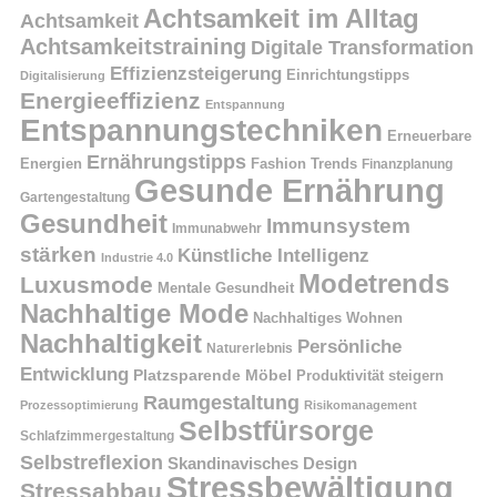
Achtsamkeit im Alltag
Achtsamkeit
Achtsamkeitstraining
Digitale Transformation
Effizienzsteigerung
Einrichtungstipps
Digitalisierung
Energieeffizienz
Entspannung
Entspannungstechniken
Erneuerbare
Ernährungstipps
Energien
Fashion Trends
Finanzplanung
Gesunde Ernährung
Gartengestaltung
Gesundheit
Immunsystem
Immunabwehr
stärken
Künstliche Intelligenz
Industrie 4.0
Modetrends
Luxusmode
Mentale Gesundheit
Nachhaltige Mode
Nachhaltiges Wohnen
Nachhaltigkeit
Persönliche
Naturerlebnis
Entwicklung
Platzsparende Möbel
Produktivität steigern
Raumgestaltung
Prozessoptimierung
Risikomanagement
Selbstfürsorge
Schlafzimmergestaltung
Selbstreflexion
Skandinavisches Design
Stressbewältigung
Stressabbau