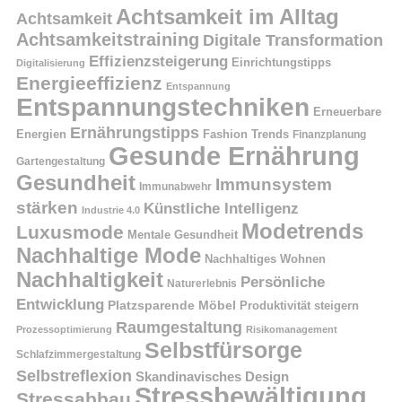
Achtsamkeit im Alltag
Achtsamkeit
Achtsamkeitstraining
Digitale Transformation
Effizienzsteigerung
Einrichtungstipps
Digitalisierung
Energieeffizienz
Entspannung
Entspannungstechniken
Erneuerbare
Ernährungstipps
Energien
Fashion Trends
Finanzplanung
Gesunde Ernährung
Gartengestaltung
Gesundheit
Immunsystem
Immunabwehr
stärken
Künstliche Intelligenz
Industrie 4.0
Modetrends
Luxusmode
Mentale Gesundheit
Nachhaltige Mode
Nachhaltiges Wohnen
Nachhaltigkeit
Persönliche
Naturerlebnis
Entwicklung
Platzsparende Möbel
Produktivität steigern
Raumgestaltung
Prozessoptimierung
Risikomanagement
Selbstfürsorge
Schlafzimmergestaltung
Selbstreflexion
Skandinavisches Design
Stressbewältigung
Stressabbau