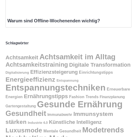
Warum sind Offline-Wochenenden wichtig?
Schlagwörter
Achtsamkeit im Alltag
Achtsamkeit
Achtsamkeitstraining
Digitale Transformation
Effizienzsteigerung
Einrichtungstipps
Digitalisierung
Energieeffizienz
Entspannung
Entspannungstechniken
Erneuerbare
Ernährungstipps
Energien
Fashion Trends
Finanzplanung
Gesunde Ernährung
Gartengestaltung
Gesundheit
Immunsystem
Immunabwehr
stärken
Künstliche Intelligenz
Industrie 4.0
Modetrends
Luxusmode
Mentale Gesundheit