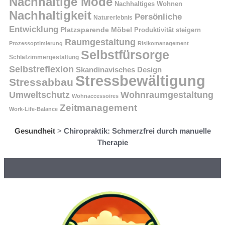
Nachhaltige Mode
Nachhaltiges Wohnen
Nachhaltigkeit
Persönliche
Naturerlebnis
Entwicklung
Platzsparende Möbel
Produktivität steigern
Raumgestaltung
Prozessoptimierung
Risikomanagement
Selbstfürsorge
Schlafzimmergestaltung
Selbstreflexion
Skandinavisches Design
Stressbewältigung
Stressabbau
Umweltschutz
Wohnraumgestaltung
Wohnaccessoires
Zeitmanagement
Work-Life-Balance
Gesundheit
>
Chiropraktik: Schmerzfrei durch manuelle
Therapie