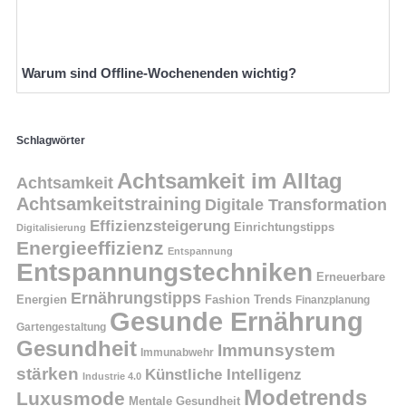
Warum sind Offline-Wochenenden wichtig?
Schlagwörter
Achtsamkeit im Alltag
Achtsamkeit
Achtsamkeitstraining
Digitale Transformation
Effizienzsteigerung
Einrichtungstipps
Digitalisierung
Energieeffizienz
Entspannung
Entspannungstechniken
Erneuerbare
Ernährungstipps
Energien
Fashion Trends
Finanzplanung
Gesunde Ernährung
Gartengestaltung
Gesundheit
Immunsystem
Immunabwehr
stärken
Künstliche Intelligenz
Industrie 4.0
Modetrends
Luxusmode
Mentale Gesundheit