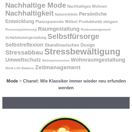
Nachhaltige Mode
Nachhaltiges Wohnen
Nachhaltigkeit
Persönliche
Naturerlebnis
Entwicklung
Platzsparende Möbel
Produktivität steigern
Raumgestaltung
Prozessoptimierung
Risikomanagement
Selbstfürsorge
Schlafzimmergestaltung
Selbstreflexion
Skandinavisches Design
Stressbewältigung
Stressabbau
Umweltschutz
Wohnraumgestaltung
Wohnaccessoires
Zeitmanagement
Work-Life-Balance
Mode
>
Chanel: Wie Klassiker immer wieder neu erfunden
werden