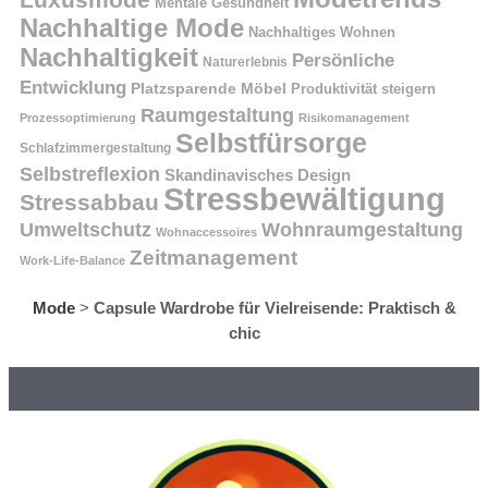
Mentale Gesundheit
Nachhaltige Mode
Nachhaltiges Wohnen
Nachhaltigkeit
Persönliche
Naturerlebnis
Entwicklung
Platzsparende Möbel
Produktivität steigern
Raumgestaltung
Prozessoptimierung
Risikomanagement
Selbstfürsorge
Schlafzimmergestaltung
Selbstreflexion
Skandinavisches Design
Stressbewältigung
Stressabbau
Umweltschutz
Wohnraumgestaltung
Wohnaccessoires
Zeitmanagement
Work-Life-Balance
Mode
>
Capsule Wardrobe für Vielreisende: Praktisch &
chic