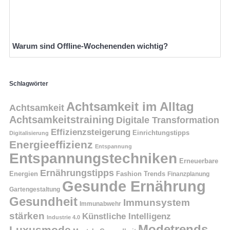
Warum sind Offline-Wochenenden wichtig?
Schlagwörter
Achtsamkeit im Alltag
Achtsamkeit
Achtsamkeitstraining
Digitale Transformation
Effizienzsteigerung
Einrichtungstipps
Digitalisierung
Energieeffizienz
Entspannung
Entspannungstechniken
Erneuerbare
Ernährungstipps
Energien
Fashion Trends
Finanzplanung
Gesunde Ernährung
Gartengestaltung
Gesundheit
Immunsystem
Immunabwehr
stärken
Künstliche Intelligenz
Industrie 4.0
Modetrends
Luxusmode