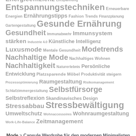
Entspannung
Entspannungstechniken
Erneuerbare
Ernährungstipps
Energien
Fashion Trends
Finanzplanung
Gesunde Ernährung
Gartengestaltung
Gesundheit
Immunsystem
Immunabwehr
stärken
Künstliche Intelligenz
Industrie 4.0
Modetrends
Luxusmode
Mentale Gesundheit
Nachhaltige Mode
Nachhaltiges Wohnen
Nachhaltigkeit
Persönliche
Naturerlebnis
Entwicklung
Platzsparende Möbel
Produktivität steigern
Raumgestaltung
Prozessoptimierung
Risikomanagement
Selbstfürsorge
Schlafzimmergestaltung
Selbstreflexion
Skandinavisches Design
Stressbewältigung
Stressabbau
Umweltschutz
Wohnraumgestaltung
Wohnaccessoires
Zeitmanagement
Work-Life-Balance
Mode
>
Capsule Wardrobe für den modernen Minimalisten