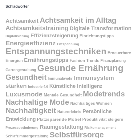
Schlagwörter
Achtsamkeit im Alltag
Achtsamkeit
Achtsamkeitstraining
Digitale Transformation
Effizienzsteigerung
Einrichtungstipps
Digitalisierung
Energieeffizienz
Entspannung
Entspannungstechniken
Erneuerbare
Ernährungstipps
Energien
Fashion Trends
Finanzplanung
Gesunde Ernährung
Gartengestaltung
Gesundheit
Immunsystem
Immunabwehr
stärken
Künstliche Intelligenz
Industrie 4.0
Modetrends
Luxusmode
Mentale Gesundheit
Nachhaltige Mode
Nachhaltiges Wohnen
Nachhaltigkeit
Persönliche
Naturerlebnis
Entwicklung
Platzsparende Möbel
Produktivität steigern
Raumgestaltung
Prozessoptimierung
Risikomanagement
Selbstfürsorge
Schlafzimmergestaltung