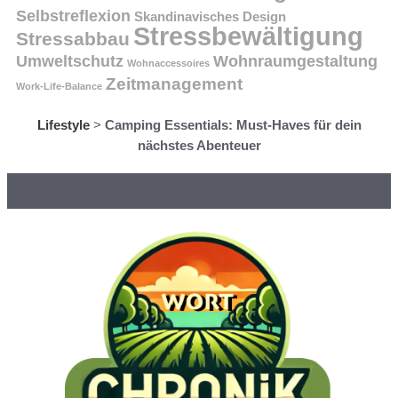
Selbstreflexion
Skandinavisches Design
Stressbewältigung
Stressabbau
Umweltschutz
Wohnraumgestaltung
Wohnaccessoires
Zeitmanagement
Work-Life-Balance
Lifestyle
>
Camping Essentials: Must-Haves für dein
nächstes Abenteuer