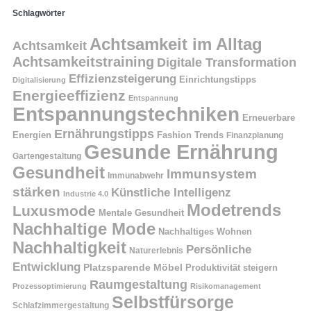
Schlagwörter
Achtsamkeit im Alltag
Achtsamkeit
Achtsamkeitstraining
Digitale Transformation
Effizienzsteigerung
Einrichtungstipps
Digitalisierung
Energieeffizienz
Entspannung
Entspannungstechniken
Erneuerbare
Ernährungstipps
Energien
Fashion Trends
Finanzplanung
Gesunde Ernährung
Gartengestaltung
Gesundheit
Immunsystem
Immunabwehr
stärken
Künstliche Intelligenz
Industrie 4.0
Modetrends
Luxusmode
Mentale Gesundheit
Nachhaltige Mode
Nachhaltiges Wohnen
Nachhaltigkeit
Persönliche
Naturerlebnis
Entwicklung
Platzsparende Möbel
Produktivität steigern
Raumgestaltung
Prozessoptimierung
Risikomanagement
Selbstfürsorge
Schlafzimmergestaltung