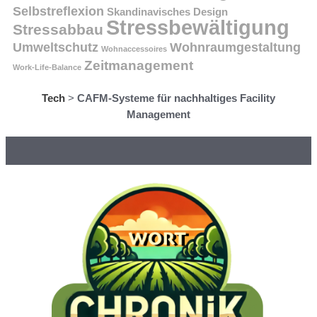
Selbstreflexion
Skandinavisches Design
Stressbewältigung
Stressabbau
Umweltschutz
Wohnraumgestaltung
Wohnaccessoires
Zeitmanagement
Work-Life-Balance
Tech
>
CAFM-Systeme für nachhaltiges Facility
Management