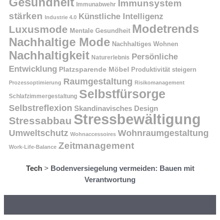
Gesundheit
Immunsystem
Immunabwehr
stärken
Künstliche Intelligenz
Industrie 4.0
Modetrends
Luxusmode
Mentale Gesundheit
Nachhaltige Mode
Nachhaltiges Wohnen
Nachhaltigkeit
Persönliche
Naturerlebnis
Entwicklung
Platzsparende Möbel
Produktivität steigern
Raumgestaltung
Prozessoptimierung
Risikomanagement
Selbstfürsorge
Schlafzimmergestaltung
Selbstreflexion
Skandinavisches Design
Stressbewältigung
Stressabbau
Umweltschutz
Wohnraumgestaltung
Wohnaccessoires
Zeitmanagement
Work-Life-Balance
Tech
>
Bodenversiegelung vermeiden: Bauen mit
Verantwortung