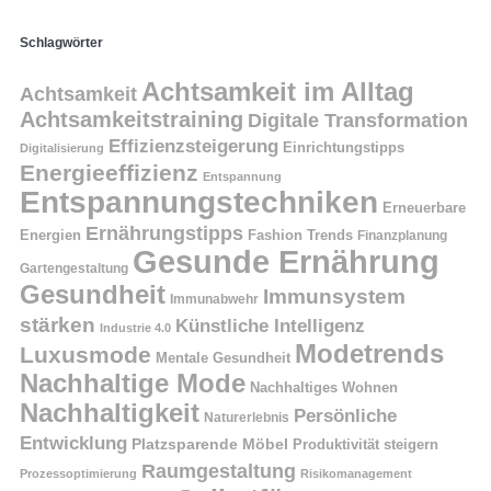
Schlagwörter
Achtsamkeit im Alltag
Achtsamkeit
Achtsamkeitstraining
Digitale Transformation
Effizienzsteigerung
Einrichtungstipps
Digitalisierung
Energieeffizienz
Entspannung
Entspannungstechniken
Erneuerbare
Ernährungstipps
Energien
Fashion Trends
Finanzplanung
Gesunde Ernährung
Gartengestaltung
Gesundheit
Immunsystem
Immunabwehr
stärken
Künstliche Intelligenz
Industrie 4.0
Modetrends
Luxusmode
Mentale Gesundheit
Nachhaltige Mode
Nachhaltiges Wohnen
Nachhaltigkeit
Persönliche
Naturerlebnis
Entwicklung
Platzsparende Möbel
Produktivität steigern
Raumgestaltung
Prozessoptimierung
Risikomanagement