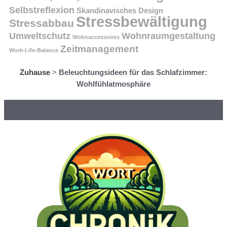
Selbstreflexion
Skandinavisches Design
Stressbewältigung
Stressabbau
Umweltschutz
Wohnraumgestaltung
Wohnaccessoires
Zeitmanagement
Work-Life-Balance
Zuhause
>
Beleuchtungsideen für das Schlafzimmer:
Wohlfühlatmosphäre