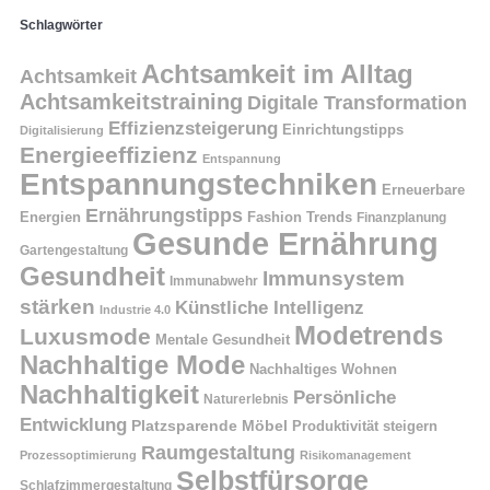
Schlagwörter
Achtsamkeit im Alltag
Achtsamkeit
Achtsamkeitstraining
Digitale Transformation
Effizienzsteigerung
Einrichtungstipps
Digitalisierung
Energieeffizienz
Entspannung
Entspannungstechniken
Erneuerbare
Ernährungstipps
Energien
Fashion Trends
Finanzplanung
Gesunde Ernährung
Gartengestaltung
Gesundheit
Immunsystem
Immunabwehr
stärken
Künstliche Intelligenz
Industrie 4.0
Modetrends
Luxusmode
Mentale Gesundheit
Nachhaltige Mode
Nachhaltiges Wohnen
Nachhaltigkeit
Persönliche
Naturerlebnis
Entwicklung
Platzsparende Möbel
Produktivität steigern
Raumgestaltung
Prozessoptimierung
Risikomanagement
Selbstfürsorge
Schlafzimmergestaltung