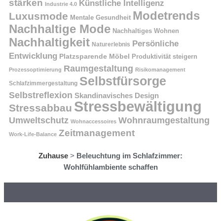
stärken
Künstliche Intelligenz
Industrie 4.0
Modetrends
Luxusmode
Mentale Gesundheit
Nachhaltige Mode
Nachhaltiges Wohnen
Nachhaltigkeit
Persönliche
Naturerlebnis
Entwicklung
Platzsparende Möbel
Produktivität steigern
Raumgestaltung
Prozessoptimierung
Risikomanagement
Selbstfürsorge
Schlafzimmergestaltung
Selbstreflexion
Skandinavisches Design
Stressbewältigung
Stressabbau
Umweltschutz
Wohnraumgestaltung
Wohnaccessoires
Zeitmanagement
Work-Life-Balance
Zuhause
>
Beleuchtung im Schlafzimmer:
Wohlfühlambiente schaffen