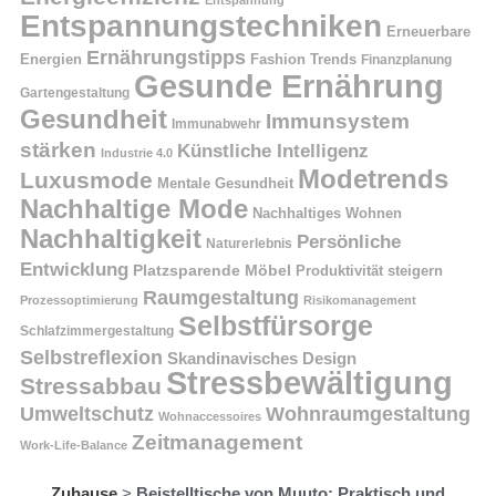
Entspannung
Entspannungstechniken
Erneuerbare
Ernährungstipps
Energien
Fashion Trends
Finanzplanung
Gesunde Ernährung
Gartengestaltung
Gesundheit
Immunsystem
Immunabwehr
stärken
Künstliche Intelligenz
Industrie 4.0
Modetrends
Luxusmode
Mentale Gesundheit
Nachhaltige Mode
Nachhaltiges Wohnen
Nachhaltigkeit
Persönliche
Naturerlebnis
Entwicklung
Platzsparende Möbel
Produktivität steigern
Raumgestaltung
Prozessoptimierung
Risikomanagement
Selbstfürsorge
Schlafzimmergestaltung
Selbstreflexion
Skandinavisches Design
Stressbewältigung
Stressabbau
Umweltschutz
Wohnraumgestaltung
Wohnaccessoires
Zeitmanagement
Work-Life-Balance
Zuhause
>
Beistelltische von Muuto: Praktisch und