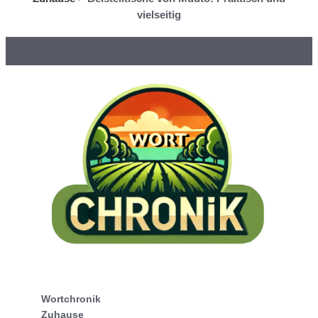
vielseitig
Wortchronik
Zuhause