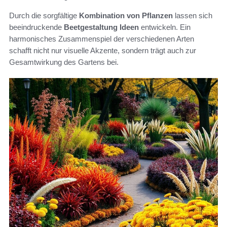
Durch die sorgfältige
Kombination von Pflanzen
lassen sich
beeindruckende
Beetgestaltung Ideen
entwickeln. Ein
harmonisches Zusammenspiel der verschiedenen Arten
schafft nicht nur visuelle Akzente, sondern trägt auch zur
Gesamtwirkung des Gartens bei.