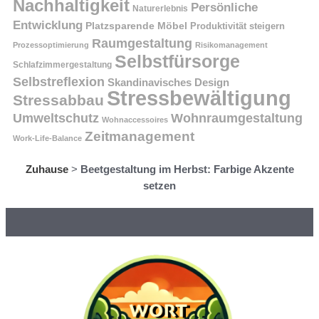
Nachhaltigkeit
Persönliche
Naturerlebnis
Entwicklung
Platzsparende Möbel
Produktivität steigern
Raumgestaltung
Prozessoptimierung
Risikomanagement
Selbstfürsorge
Schlafzimmergestaltung
Selbstreflexion
Skandinavisches Design
Stressbewältigung
Stressabbau
Umweltschutz
Wohnraumgestaltung
Wohnaccessoires
Zeitmanagement
Work-Life-Balance
Zuhause
>
Beetgestaltung im Herbst: Farbige Akzente
setzen