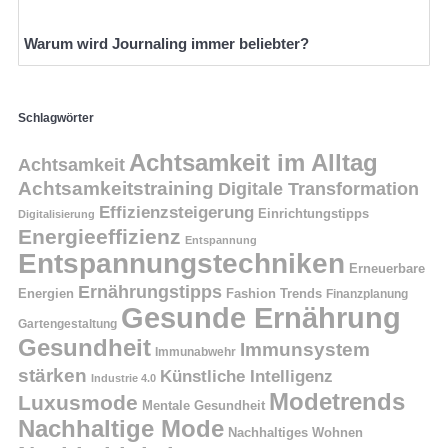
Warum wird Journaling immer beliebter?
Schlagwörter
Achtsamkeit im Alltag
Achtsamkeit
Achtsamkeitstraining
Digitale Transformation
Effizienzsteigerung
Einrichtungstipps
Digitalisierung
Energieeffizienz
Entspannung
Entspannungstechniken
Erneuerbare
Ernährungstipps
Energien
Fashion Trends
Finanzplanung
Gesunde Ernährung
Gartengestaltung
Gesundheit
Immunsystem
Immunabwehr
stärken
Künstliche Intelligenz
Industrie 4.0
Modetrends
Luxusmode
Mentale Gesundheit
Nachhaltige Mode
Nachhaltiges Wohnen