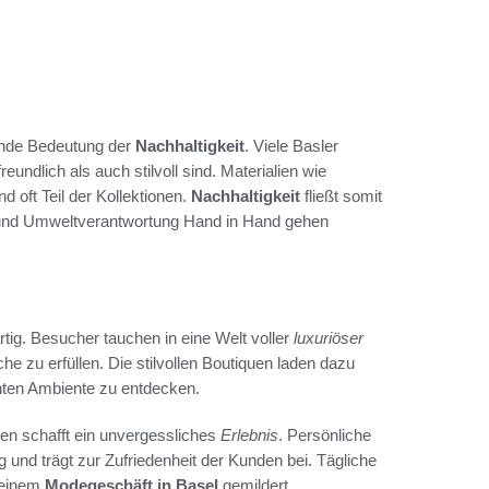
sende Bedeutung der
Nachhaltigkeit
. Viele Basler
undlich als auch stilvoll sind. Materialien wie
 oft Teil der Kollektionen.
Nachhaltigkeit
fließt somit
n und Umweltverantwortung Hand in Hand gehen
artig. Besucher tauchen in eine Welt voller
luxuriöser
e zu erfüllen. Die stilvollen Boutiquen laden dazu
nten Ambiente zu entdecken.
en schafft ein unvergessliches
Erlebnis
. Persönliche
ng und trägt zur Zufriedenheit der Kunden bei. Tägliche
 einem
Modegeschäft in Basel
gemildert.