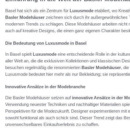
Basel hat sich als ein Zentrum für
Luxusmode
etabliert, wo Krea
Basler Modehäuser
zeichnen sich durch ihr außergewöhnliches T
modernen Trends zu schlagen. Diese Modehäuser arbeiten nicht n
auch auf kreative Designs, die einen ganz eigenen Charakter besi
Die Bedeutung von Luxusmode in Basel
In Basel spielt
Luxusmode
eine entscheidende Rolle in der kulture
aller Welt an, die die exklusiven Kollektionen und klassischen De
besuchen regelmäßig die renommierten
Basler Modehäuser
, di
Luxusmode bedeutet hier mehr als nur Bekleidung; sie repräsentier
Innovative Ansätze in der Modebranche
Die Basler Modehäuser setzen auf
innovative Ansätze in der M
Verwendung neuester Techniken und nachhaltiger Materialien spieg
Perspektiven für die Modezukunft. Designer experimentieren mit ein
sowohl funktional als auch schick sind. Dieser Trend zeigt das Be
unverwechselbares Einkaufserlebnis zu schaffen.