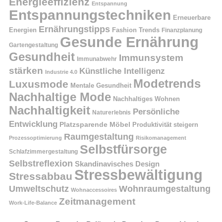
Energieeffizienz
Entspannung
Entspannungstechniken
Erneuerbare
Ernährungstipps
Energien
Fashion Trends
Finanzplanung
Gesunde Ernährung
Gartengestaltung
Gesundheit
Immunsystem
Immunabwehr
stärken
Künstliche Intelligenz
Industrie 4.0
Modetrends
Luxusmode
Mentale Gesundheit
Nachhaltige Mode
Nachhaltiges Wohnen
Nachhaltigkeit
Persönliche
Naturerlebnis
Entwicklung
Platzsparende Möbel
Produktivität steigern
Raumgestaltung
Prozessoptimierung
Risikomanagement
Selbstfürsorge
Schlafzimmergestaltung
Selbstreflexion
Skandinavisches Design
Stressbewältigung
Stressabbau
Umweltschutz
Wohnraumgestaltung
Wohnaccessoires
Zeitmanagement
Work-Life-Balance